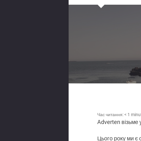
Час читання:
< 1
minu
Adverten візьме 
Цього року ми є 