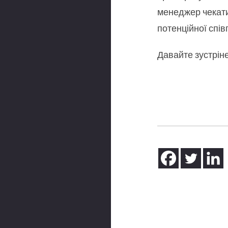
менеджер чекатим
потенційної спів
Давайте зустрін