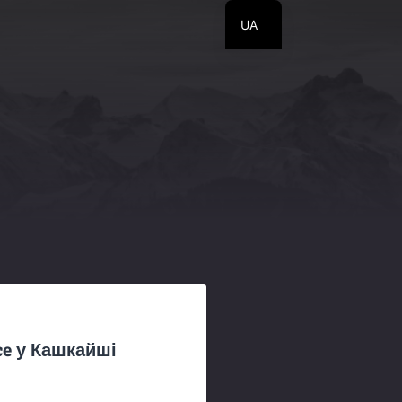
UA
EN
RU
ce у Кашкайші