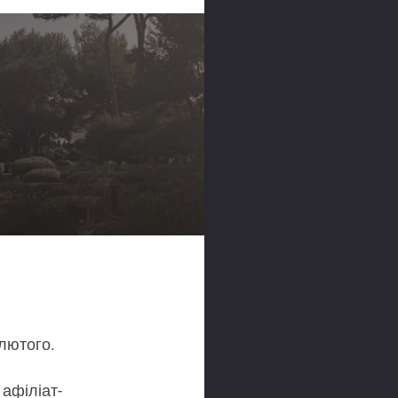
 лютого.
 афіліат-