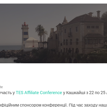
te
участь у
TES Affiliate Conference
у Кашкайші з 22 по 25
офіційним спонсором конференції. Під час заходу наш