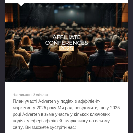
Час читання:
2
minutes
План участі Adverten у подіях з аффіліейт-
маркетингу 2025 року Ми раді повідомити, що у 2025
році Adverten візьме участь у кількох ключових
подіях у сфері аффіліейт-маркетингу по всьому
світу. Ви зможете зустріти нас: