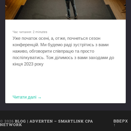
Час читання:
2
minutes
Уже початок осені, а, отже, почнеться сезон
конференцій. Ми будемо раді зустрітись з вами
наживо, обговорити співпрацю та просто
поспілкуватись. Тож ділимось з вами заходами до
кінця 2023 року
Читати далі →
© 2026
BLOG | ADVERTEN – SMARTLINK CPA
ВВЕРХ
NETWORK
↑