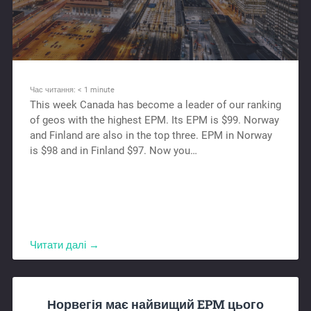
Час читання:
< 1
minute
This week Canada has become a leader of our ranking
of geos with the highest EPM. Its EPM is $99. Norway
and Finland are also in the top three. EPM in Norway
is $98 and in Finland $97. Now you…
Читати далі →
Норвегія має найвищий EPM цього