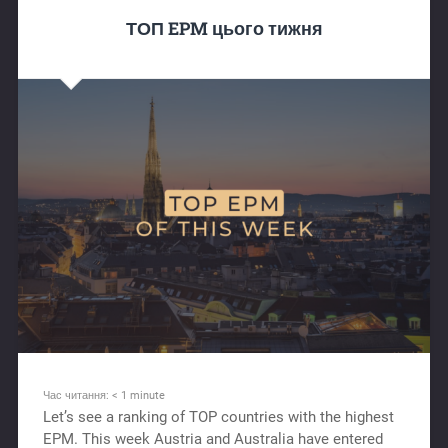
ТОП EPM цього тижня
Час читання:
< 1
minute
Let’s see a ranking of TOP countries with the highest
EPM. This week Austria and Australia have entered