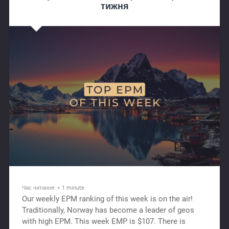
тижня
Час читання:
< 1
minute
Our weekly EPM ranking of this week is on the air!
Traditionally, Norway has become a leader of geos
with high EPM. This week EMP is $107. There is