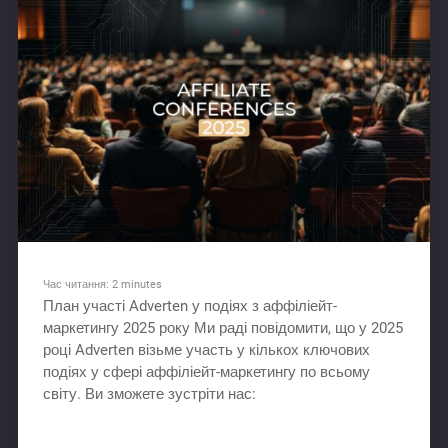
Час читання:
2
minutes
План участі Adverten у подіях з аффіліейт-
маркетингу 2025 року Ми раді повідомити, що у 2025
році Adverten візьме участь у кількох ключових
подіях у сфері аффіліейт-маркетингу по всьому
світу. Ви зможете зустріти нас: