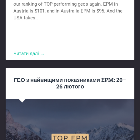
our ranking of TOP performing geos again. EPM in
Austria is $101, and in Australia EPM is $95. And the
USA takes…
Читати далі →
ГЕО з найвищими показниками EPM: 20–
26 лютого