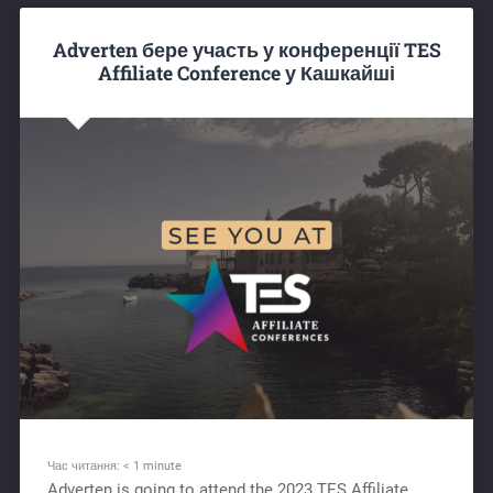
Adverten бере участь у конференції TES
Affiliate Conference у Кашкайші
Час читання:
< 1
minute
Adverten is going to attend the 2023 TES Affiliate