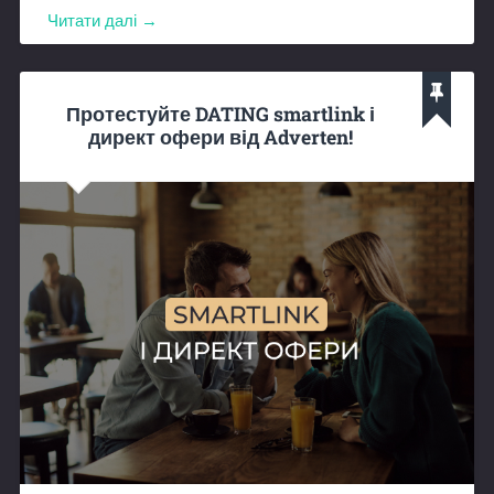
Читати далі →
Протестуйте DATING smartlink і
директ офери від Adverten!