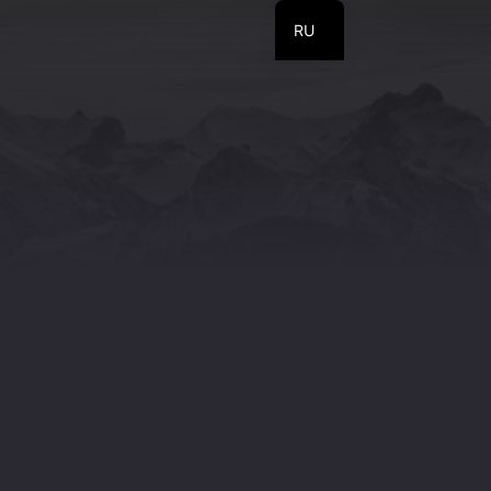
RU
EN
UA