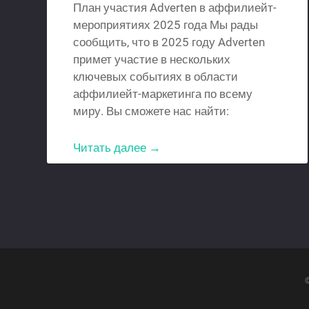
План участия Adverten в аффилиейт-
мероприятиях 2025 года Мы рады
сообщить, что в 2025 году Adverten
примет участие в нескольких
ключевых событиях в области
аффилиейт-маркетинга по всему
миру. Вы сможете нас найти:
Читать далее →