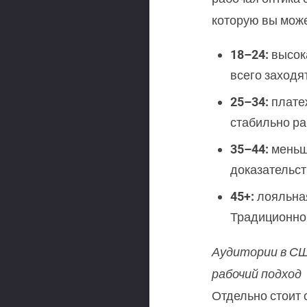
которую вы може
18–24:
высока
всего заходят
25–34:
платеж
стабильно ра
35–44:
меньше
доказательст
45+:
лояльная
Традиционно 
Аудитории в СШ
рабочий подход
Отдельно стоит 