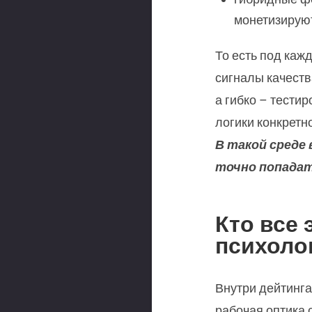
монетизируют
То есть под каж
сигналы качеств
а гибко – тести
логики конкретн
В такой среде
точно попадат
Кто все 
психоло
Внутри дейтинга
рабочая оптика 