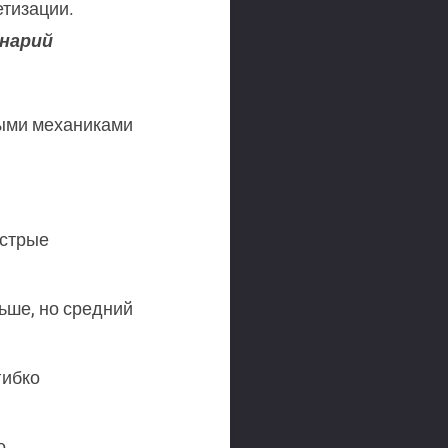
тизации.
енарий
ыми механиками
ыстрые
ьше, но средний
гибко
о