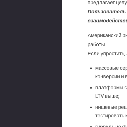
предлагает цел
Пользователь 
взаимодействи
Американский р
работы.
Если упростить,
массовые се
конверсии и 
платформы с 
LTV выше;
нишевые реше
тестировать 
гибридные ф