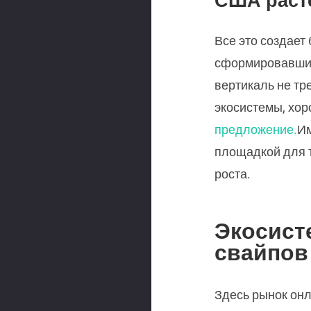
Все это создает
сформировавшим
вертикаль не тр
экосистемы, хор
предложение.
Им
площадкой для т
роста.
Экосисте
свайпов
Здесь рынок онл