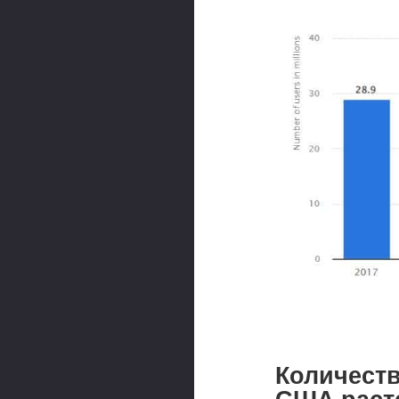
Количеств
США раст