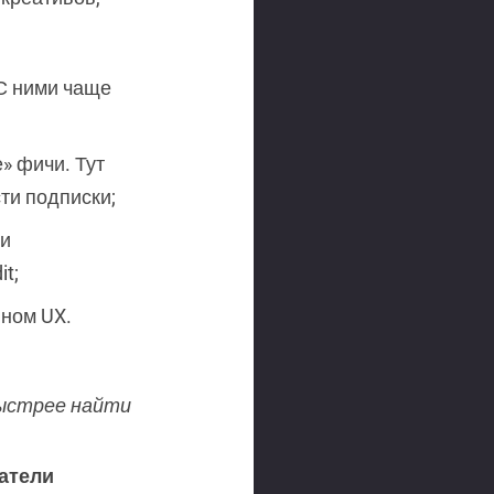
 С ними чаще
» фичи. Тут
ти подписки;
 и
t;
йном UX.
быстрее найти
атели