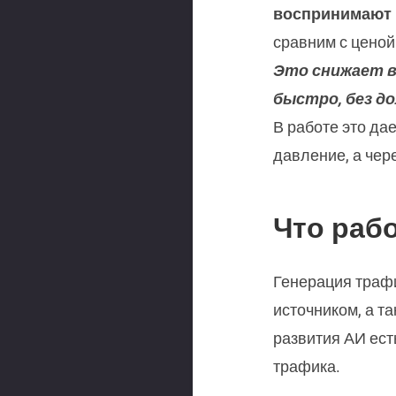
воспринимают 
сравним с ценой
Это снижает в
быстро, без до
В работе это да
давление, а чер
Что рабо
Генерация трафи
источником, а т
развития АИ ест
трафика.